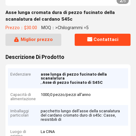
2
/
5
Asse lunga cromata dura di pezzo fucinato della
scanalatura del cardano S45c
Prezzo：$30.00
MOQ：>Chilogrammi =5
Miglior prezzo
Contattaci
Descrizione Di Prodotto
Evidenziare
asse lunga di pezzo fucinato della
scanalatura
,
Asse di pezzo fucinato di S45C
Capacità di
1000,0 pezzo/pezzi all'anno
alimentazione
Imballaggi
pacchetto lungo dell'asse della scanalatura
particolari
del cardano cromato duro di s45c: Casse,
resistibili di
Luogo di
La CINA
origine