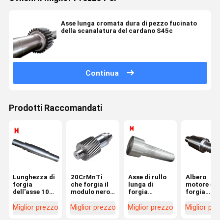
Asse lunga cromata dura di pezzo fucinato
della scanalatura del cardano S45c
Continua
Prodotti Raccomandati
Lunghezza di
20CrMnTi
Asse di rullo
Albero
forgia
che forgia il
lunga di
motore di
dell'asse 1000
modulo nero
forgia
forgia
del centro
3 dell'asse
d'acciaio
meccanico
d'acciaio C45
d'acciaio
dell'albero
misura del
Miglior prezzo
Miglior prezzo
Miglior prezzo
Miglior pr
per il
vuota per il
scanalato
trasmissio