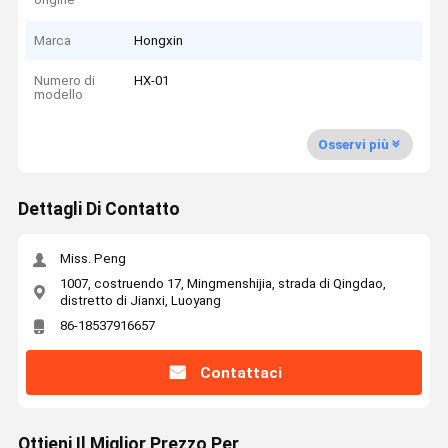
Marca
Hongxin
Numero di
HX-01
modello
Osservi più
Dettagli Di Contatto
Miss. Peng
1007, costruendo 17, Mingmenshijia, strada di Qingdao,
distretto di Jianxi, Luoyang
86-18537916657
Contattaci
Ottieni Il Miglior Prezzo Per