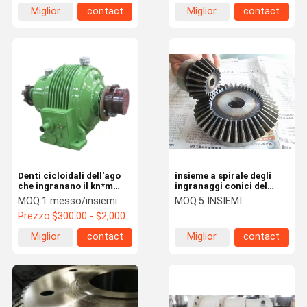
cilindrica del dente
Miglior
contact
Miglior
contact
cilindrico 2
prezzo
prezzo
Denti cicloidali dell'ago
insieme a spirale degli
che ingranano il kn*m
ingranaggi conici del
planetario del cambio
MOD 3 degli ingranaggi
MOQ:
1 messo/insiemi
MOQ:
5 INSIEMI
16.34~1978 del riduttore
conici 20CrMnTi
Prezzo:
$300.00 - $2,000.00 / Set
della trasmissione
Miglior
contact
Miglior
contact
prezzo
prezzo
Casa
Prodotti
Circa Noi
Giro Della
Fabbrica