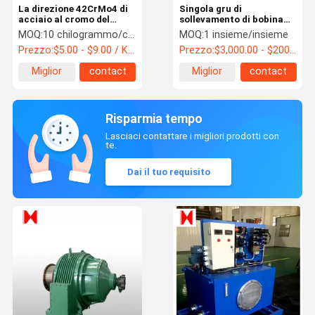
La direzione 42CrMo4 di
Singola gru di
acciaio al cromo del
sollevamento di bobina
nichel ha fatto un passo
della corda dei minerali
MOQ:
10 chilogrammo/chilogrammi
MOQ:
1 insieme/insieme
asse dell'acciaio da
146T 5.0m
Prezzo:
$5.00 - $9.00 / Kilogram
Prezzo:
$3,000.00 - $200,000.00 / Set
forgiare
Miglior
contact
Miglior
contact
prezzo
prezzo
Risparmia tempo
Lasciaci contattare i migliori prodotti con
te.
Dai il tuo requisito