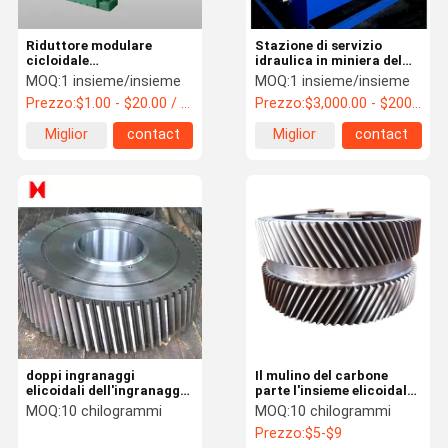
Riduttore modulare
Stazione di servizio
cicloidale
idraulica in miniera del
dell'ingranaggio
comando del freno
MOQ:
1 insieme/insieme
MOQ:
1 insieme/insieme
planetario indurito 25T
12.6m/H della gru
Prezzo:
$1.00 - $20.00 / Set
Prezzo:
$3,000.00 - $200,000.00 / Set
Miglior
contact
Miglior
contact
prezzo
prezzo
doppi ingranaggi
Il mulino del carbone
elicoidali dell'ingranaggio
parte l'insieme elicoidale
elicoidale d'acciaio
dell'ingranaggio
MOQ:
10 chilogrammi
MOQ:
10 chilogrammi
industriale pesante 40Cr
dell'ingranaggio a vite
Prezzo:
$5-$9
45# della muffa d'acciaio