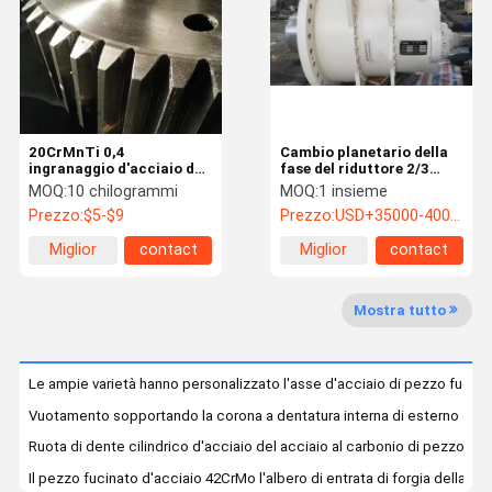
Controllo Di
Contattici
Notizie
Richieda Una
Qualità
Citazione
20CrMnTi 0,4
Cambio planetario della
Ingranaggio cilindrico d'acciaio
ingranaggio d'acciaio del
fase del riduttore 2/3
volante dell'ingranaggio
dell'ingranaggio
MOQ:
10 chilogrammi
MOQ:
1 insieme
cilindrico del dente del
planetario di alta
Ingranaggi conici d'acciaio
Prezzo:
$5-$9
Prezzo:
USD+35000-40000+SET
modulo 10
precisione dell'OEM
Miglior
contact
Miglior
contact
Ingranaggio elicoidale d'acciaio
prezzo
prezzo
Forgia della corona a dentatura interna grande
Mostra tutto
asse di pezzo fucinato
Le ampie varietà hanno personalizzato l'asse d'acciaio di pezzo fucinat
Gru di attrito
Vuotamento sopportando la corona a dentatura interna di esterno di
Stazione di servizio idraulica
Ruota di dente cilindrico d'acciaio del acciaio al carbonio di pezzo fuc
Il pezzo fucinato d'acciaio 42CrMo l'albero di entrata di forgia della tr
Singola gru di bobina della corda