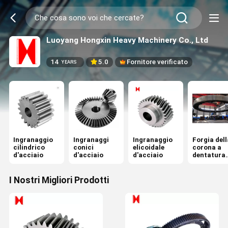
Luoyang Hongxin Heavy Machinery Co., Ltd
14
5.0
Fornitore verificato
YEARS
Ingranaggio
Ingranaggi
Ingranaggio
Forgia dell
cilindrico
conici
elicoidale
corona a
d'acciaio
d'acciaio
d'acciaio
dentatura
interna
grande
I Nostri Migliori Prodotti