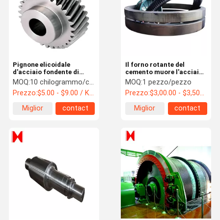
Pignone elicoidale
Il forno rotante del
d'acciaio fondente di
cemento muore l'acciaio
acciaio al carbonio
che forgia Ring Gear
MOQ:
10 chilogrammo/chilogrammi
MOQ:
1 pezzo/pezzo
560HBS AISI 4140/4340
grande di forgia 8000mm
Prezzo:
$5.00 - $9.00 / Kilogram
Prezzo:
$3,00.00 - $3,500.00 / Piece
interno
Miglior
contact
Miglior
contact
prezzo
prezzo