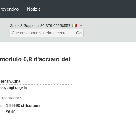
preventivo
Notizie
Sales & Support：
86-379-69958557
Go
 modulo 0,8 d'acciaio del
Henan, Cina
luoyanghongxin
 spedizione:
mo:
1-99998 chilogrammi
$6.00