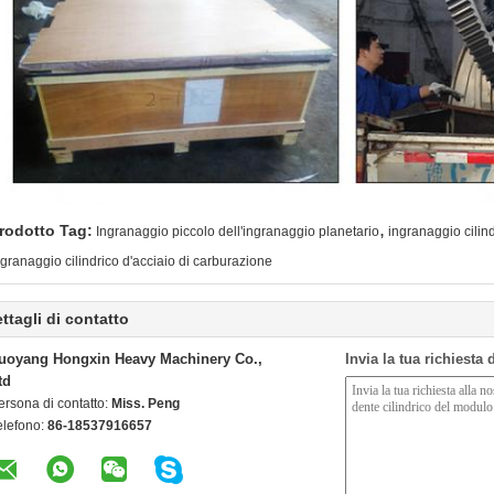
,
rodotto Tag:
Ingranaggio piccolo dell'ingranaggio planetario
ingranaggio cilin
ngranaggio cilindrico d'acciaio di carburazione
ttagli di contatto
uoyang Hongxin Heavy Machinery Co.,
Invia la tua richiesta
td
ersona di contatto:
Miss. Peng
elefono:
86-18537916657