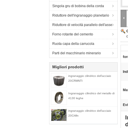
Singola gru di bobina della corda
Riduttore dell'ingranaggio planetario
Riduttore di velocità parallelo dell'asse
Forno rotante del cemento
c
Ruota capa della carrucola
Parti del macchinario minerario
fo
Migliori prodotti
Ind
ingranaggio cilindrico dell'acciaio
20CRMNTI
Mat
Ingranaggio cilindrico del metallo di
4130 leghe
Evi
ingranaggio cilindrico dell'acciaio
20CrMn