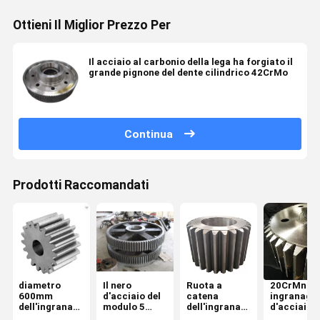
Ottieni Il Miglior Prezzo Per
Il acciaio al carbonio della lega ha forgiato il
grande pignone del dente cilindrico 42CrMo
Continua
Prodotti Raccomandati
diametro
Il nero
Ruota a
20CrMnTi 
600mm
d'acciaio del
catena
ingranagg
dell'ingranaggio
modulo 5
dell'ingranaggio
d'acciaio d
cilindrico di
dell'ingranaggio
cilindrico
volante