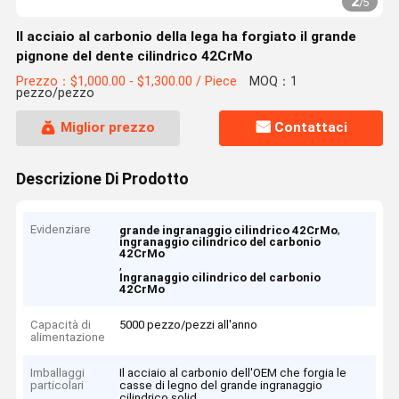
2
/
5
Il acciaio al carbonio della lega ha forgiato il grande
pignone del dente cilindrico 42CrMo
Prezzo：$1,000.00 - $1,300.00 / Piece
MOQ：1
pezzo/pezzo
Miglior prezzo
Contattaci
Descrizione Di Prodotto
Evidenziare
,
grande ingranaggio cilindrico 42CrMo
ingranaggio cilindrico del carbonio
42CrMo
,
Ingranaggio cilindrico del carbonio
42CrMo
Capacità di
5000 pezzo/pezzi all'anno
alimentazione
Imballaggi
Il acciaio al carbonio dell'OEM che forgia le
particolari
casse di legno del grande ingranaggio
cilindrico solid