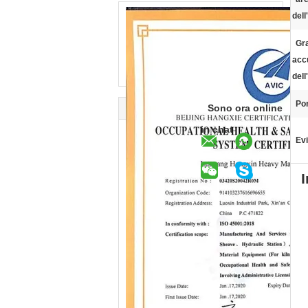
dell
Gra
acc
dell
Por
Sono ora online
in chat
Evi
I