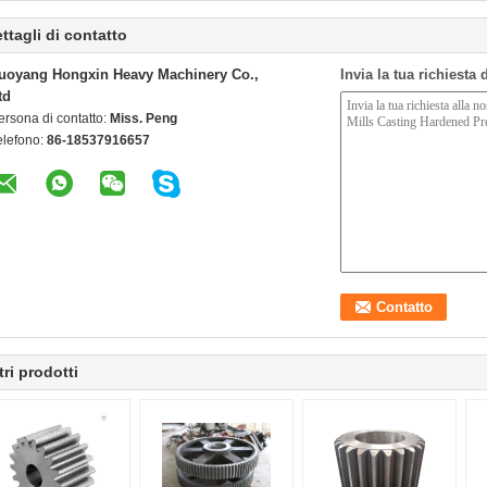
ttagli di contatto
uoyang Hongxin Heavy Machinery Co.,
Invia la tua richiesta
td
ersona di contatto:
Miss. Peng
elefono:
86-18537916657
tri prodotti