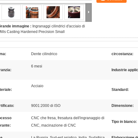
Grande immagine :
Ingranaggi cilindrici d'acciaio di
ills Casting Hardened Precision Small
rma:
Dente cilindrico
circostanza:
6 mesi
ranzia:
Industrie applic
Acciaio
eriale:
Standard:
tificato:
9001:2000 di ISO
Dimensione:
ocesso
CNC che fresa, fresatura dell'ingranaggio di
Tipo in bianco:
orante:
CNC, macinazione di CNC
ee
La Russia, Sud-est asiatico, India, Sudafrica,
Elaborazione d