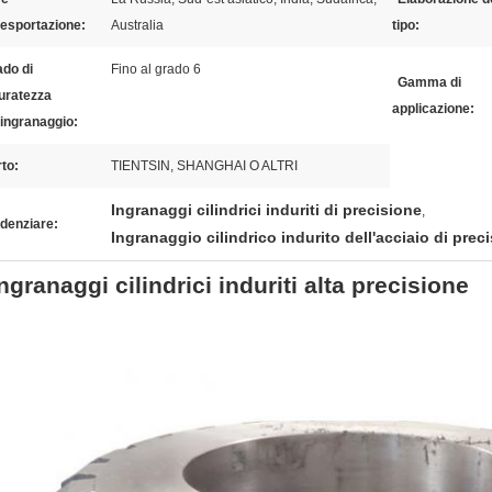
'esportazione:
Australia
tipo:
do di
Fino al grado 6
Gamma di
uratezza
applicazione:
'ingranaggio:
to:
TIENTSIN, SHANGHAI O ALTRI
Ingranaggi cilindrici induriti di precisione
,
denziare:
Ingranaggio cilindrico indurito dell'acciaio di prec
ngranaggi cilindrici induriti alta precisione