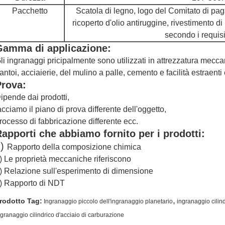
Pacchetto
Scatola di legno, logo del Comitato di pa
ricoperto d'olio antiruggine, rivestimento di p
secondo i requisit
Gamma di applicazione:
li ingranaggi pricipalmente sono utilizzati in attrezzatura meccani
rantoi, acciaierie, del mulino a palle, cemento e facilità estraenti
Prova:
ipende dai prodotti,
acciamo il piano di prova differente dell'oggetto,
rocesso di fabbricazione differente ecc.
apporti che abbiamo fornito per i prodotti:
1)
Rapporto della composizione chimica
) Le proprietà meccaniche riferiscono
) Relazione sull'esperimento di dimensione
) Rapporto di NDT
,
rodotto Tag:
Ingranaggio piccolo dell'ingranaggio planetario
ingranaggio cilin
ngranaggio cilindrico d'acciaio di carburazione