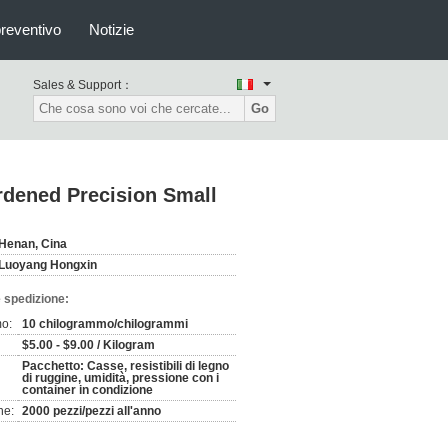
preventivo
Notizie
Sales & Support：
Go
ardened Precision Small
Henan, Cina
Luoyang Hongxin
 spedizione:
mo:
10 chilogrammo/chilogrammi
$5.00 - $9.00 / Kilogram
Pacchetto: Casse, resistibili di legno
di ruggine, umidità, pressione con i
container in condizione
ne:
2000 pezzi/pezzi all'anno