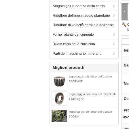
Singola gru di bobina della corda
Riduttore dell'ingranaggio planetario
Riduttore di velocità parallelo dell'asse
M
Forno rotante del cemento
Ruota capa della carrucola
fo
Parti del macchinario minerario
Ga
Migliori prodotti
ingranaggio cilindrico dell'acciaio
20CRMNTI
Mat
Ingranaggio cilindrico del metallo di
Cer
4130 leghe
Pr
ingranaggio cilindrico dell'acciaio
20CrMn
lav
ar