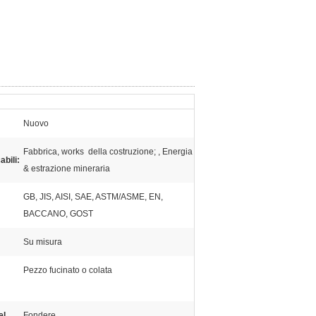
Nuovo
Fabbrica, works della costruzione; , Energia
abili:
& estrazione mineraria
GB, JIS, AISI, SAE, ASTM/ASME, EN,
BACCANO, GOST
Su misura
Pezzo fucinato o colata
el
Fondere