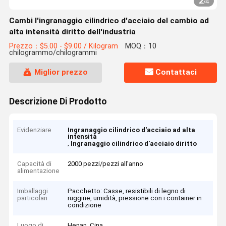
2
/
4
Cambi l'ingranaggio cilindrico d'acciaio del cambio ad
alta intensità diritto dell'industria
Prezzo：$5.00 - $9.00 / Kilogram
MOQ：10
chilogrammo/chilogrammi
Miglior prezzo
Contattaci
Descrizione Di Prodotto
Evidenziare
Ingranaggio cilindrico d'acciaio ad alta
intensità
,
Ingranaggio cilindrico d'acciaio diritto
Capacità di
2000 pezzi/pezzi all'anno
alimentazione
Imballaggi
Pacchetto: Casse, resistibili di legno di
particolari
ruggine, umidità, pressione con i container in
condizione
Luogo di
Henan, Cina