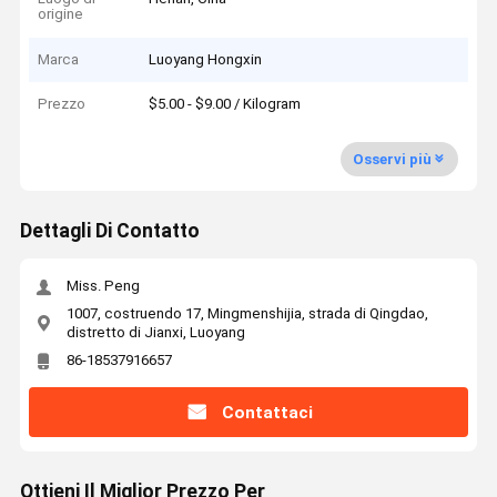
origine
Marca
Luoyang Hongxin
Prezzo
$5.00 - $9.00 / Kilogram
Osservi più
Dettagli Di Contatto
Miss. Peng
1007, costruendo 17, Mingmenshijia, strada di Qingdao,
distretto di Jianxi, Luoyang
86-18537916657
Contattaci
Ottieni Il Miglior Prezzo Per