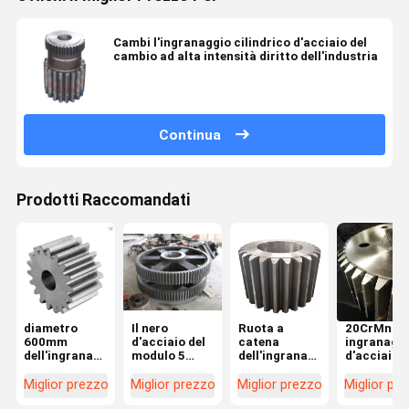
Cambi l'ingranaggio cilindrico d'acciaio del
cambio ad alta intensità diritto dell'industria
Continua
Prodotti Raccomandati
diametro
Il nero
Ruota a
20CrMnTi 
600mm
d'acciaio del
catena
ingranagg
dell'ingranaggio
modulo 5
dell'ingranaggio
d'acciaio d
cilindrico di
dell'ingranaggio
cilindrico
volante
pezzo
cilindrico C45
d'acciaio
dell'ingra
Miglior prezzo
Miglior prezzo
Miglior prezzo
Miglior pr
fucinato
per Hoister
diritto
cilindrico 