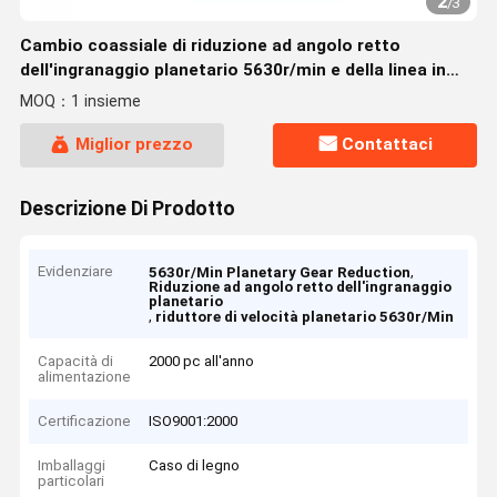
2
/
3
Cambio coassiale di riduzione ad angolo retto
dell'ingranaggio planetario 5630r/min e della linea in
linea
MOQ：1 insieme
Miglior prezzo
Contattaci
Descrizione Di Prodotto
Evidenziare
,
5630r/Min Planetary Gear Reduction
Riduzione ad angolo retto dell'ingranaggio
planetario
,
riduttore di velocità planetario 5630r/Min
Capacità di
2000 pc all'anno
alimentazione
Certificazione
ISO9001:2000
Imballaggi
Caso di legno
particolari