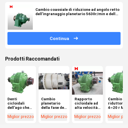
Cambio coassiale di riduzione ad angolo retto
dell'ingranaggio planetario 5630r/min e della
linea in linea
Continua
Prodotti Raccomandati
Denti
Cambio
Rapporto
Cambio de
cicloidali
planetario
cicloidale ad
riduttore d
dell'ago che
della fase del
alta velocità
4~20 r Min
ingranano il
riduttore 2/3
del cambio
Worm Gea
kn*m
dell'ingranaggio
50-125 di
Planetary
Miglior prezzo
Miglior prezzo
Miglior prezzo
Miglior pr
planetario del
planetario di
riduzione
Gear per il
cambio
alta
dell'ingranaggio
servomoto