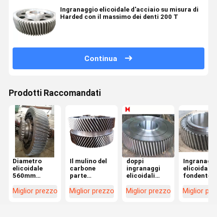
Ingranaggio elicoidale d'acciaio su misura di
Harded con il massimo dei denti 200 T
Continua
Prodotti Raccomandati
Diametro
Il mulino del
doppi
Ingranagg
elicoidale
carbone
ingranaggi
elicoidale
560mm
parte
elicoidali
fondente d
dell'ingranaggio
l'insieme
dell'ingranaggio
acciaio al
dell'acciaio
elicoidale
elicoidale
carbonio d
Miglior prezzo
Miglior prezzo
Miglior prezzo
Miglior pr
da forgiare
dell'ingranaggio
d'acciaio
pezzo
del Cr 40 per
dell'ingranaggio
industriale
fucinato C
il mulino della
a vite 45#
pesante 40Cr
per i forni