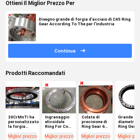
Ottieni Il Miglior Prezzo Per
Disegno grande di forgia d'acciaio di C45 Ring
Gear According To The per l'industria
Continua
Prodotti Raccomandati
20CrMnTi ha
Ingranaggio
Colata di
Grande
personalizzato
elicoidale
precisione di
diametro 
la forgia
Ring For Coal
Ring Gear 6m
Ring Gear 
dell'ingranaggio
Mine Forging
di pezzo
Ball Mill
Ring
Ring Gear di
fucinato del
forgiato
Miglior prezzo
Miglior prezzo
Miglior prezzo
Miglior pr