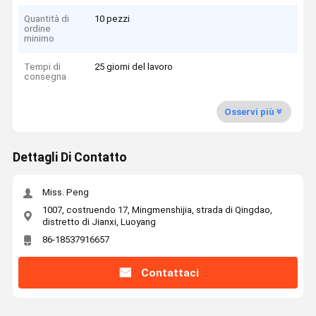
Quantità di
10 pezzi
ordine
minimo
Tempi di
25 giorni del lavoro
consegna
Osservi più
Dettagli Di Contatto
Miss. Peng
1007, costruendo 17, Mingmenshijia, strada di Qingdao,
distretto di Jianxi, Luoyang
86-18537916657
Contattaci