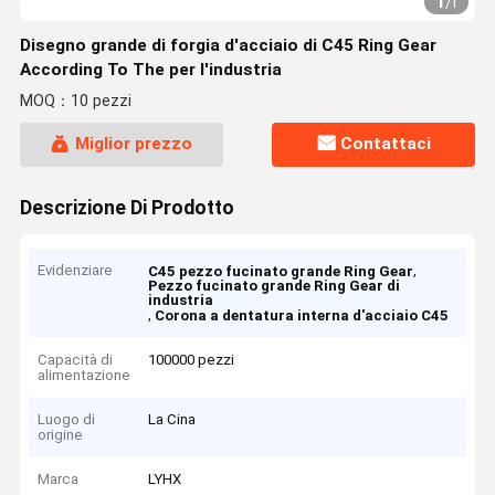
1
/
1
Disegno grande di forgia d'acciaio di C45 Ring Gear
According To The per l'industria
MOQ：10 pezzi
Miglior prezzo
Contattaci
Descrizione Di Prodotto
Evidenziare
,
C45 pezzo fucinato grande Ring Gear
Pezzo fucinato grande Ring Gear di
industria
,
Corona a dentatura interna d'acciaio C45
Capacità di
100000 pezzi
alimentazione
Luogo di
La Cina
origine
Marca
LYHX